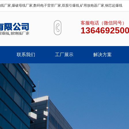
炮线厂家,爆破母线厂家,数码电子雷管厂家,双股引爆线,矿用放炮器厂家,铜芯起爆线
客服电话（微信同号）
136469250
联系我们
工厂展示
解决方案