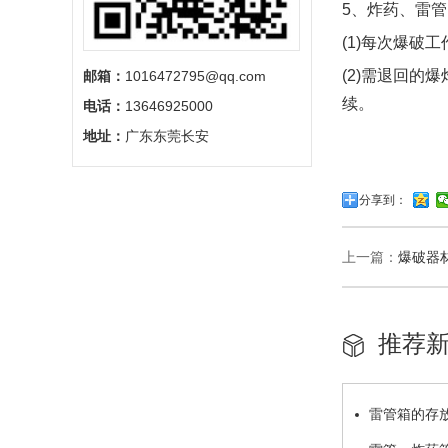
5、炸药、雷
(1)每次爆破
(2)需退回的
邮箱：
1016472795@qq.com
续。
电话：
13646925000
地址：
广东东莞长安
分享到：
上一篇：
爆破器
推荐
雷管箱的存