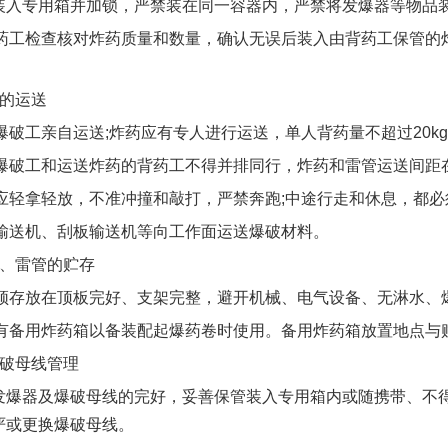
装入专用箱并加锁，严禁装在同一容器内，严禁将发爆器等物品
背药工检查核对炸药质量和数量，确认无误后装入由背药
工保管的
。
管的运送
由爆破工亲自运送;炸药应有专人进行运送，单人背药量
不超过20k
的爆破工和运送炸药的背药工不得并排同行，炸药和雷管
运送间距
，应轻拿轻放，不准冲撞和敲打，严禁奔跑;中途行走和
休息，都必
带输送机、刮板输送机等向工作面运送爆破材料。
药、雷管的贮存
必须存放在顶板完好、支架完整，避开机械、电气设备、
无淋水、
须有备用炸药箱以备装配起爆药卷时使用。备用炸药箱放
置地点与
爆破母线管理
发爆器及爆破母线的完好，妥善保管装入专用箱内或随
携带、不
严或更换爆破母线。