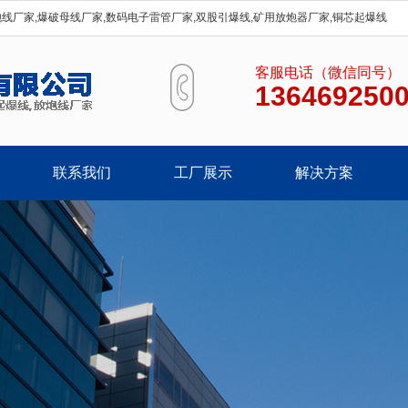
炮线厂家,爆破母线厂家,数码电子雷管厂家,双股引爆线,矿用放炮器厂家,铜芯起爆线
客服电话（微信同号）
136469250
联系我们
工厂展示
解决方案