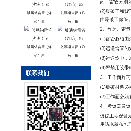
药、雷管分
别
(2)爆破工和
玻璃钢雷管（炸
玻璃钢雷管（炸
由爆破工保管
药）箱
药）箱
2、炸药、雷
(1)雷管必须
玻璃钢雷管（炸
玻璃钢雷管（炸
(2)运送雷管
药）箱
药）箱
(3)运送途中
(4)严禁用胶
联系我们
3、工作面炸
(1)爆破材料
(2)工作面必
4、发爆器及
爆破工要保证
用防水胶布
包