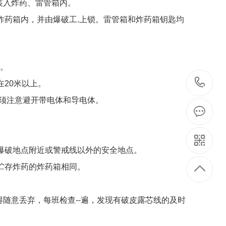
装入炸药、
雷管箱内。
炸药箱内，并由爆破工.上锁。雷管箱和炸药箱钥匙均
g。
1
在20米以上。
须注意避开带电体和导电体。
爆破地点附近或警戒线以外的安全地点。
贮存炸药的炸药箱相同。
得随意丢弃，每班检查--遍，发现有破皮露芯线的及时